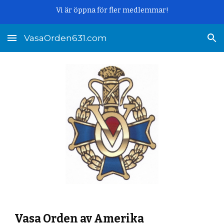
Vi är öppna för fler medlemmar!
Skip to main content
Skip to navigation
VasaOrden631.com
Vasa Orden av Amerika