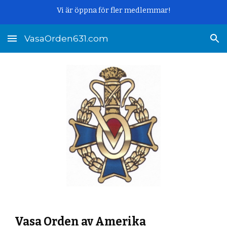
Vi är öppna för fler medlemmar!
Skip to main content
Skip to navigation
VasaOrden631.com
Vasa Orden av Amerika