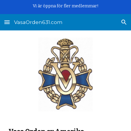
Vi är öppna för fler medlemmar!
Skip to main content
Skip to navigation
VasaOrden631.com