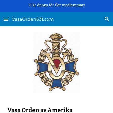
Vi är öppna för fler medlemmar!
Skip to main content
Skip to navigation
VasaOrden631.com
Vasa Orden av Amerika