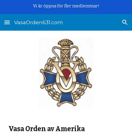
Vi är öppna för fler medlemmar!
Skip to main content
Skip to navigation
VasaOrden631.com
Vasa Orden av Amerika