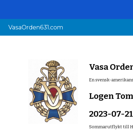
Sk
VasaOrden631.com
Vasa Orde
En svensk-amerikans
Logen Tom
2023-0
7-2
S
ommarutflykt till H