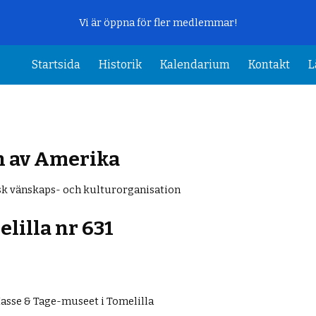
Vi är öppna för fler medlemmar!
ip to main content
Skip to navigat
Startsida
Historik
Kalendarium
Kontakt
L
n av Amerika
k vänskaps- och kulturorganisation
elilla
n
r 631
1
asse & Tage-museet i Tomelilla