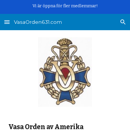
Vi är öppna för fler medlemmar!
Skip to main content
Skip to navigation
VasaOrden631.com
Vasa Orden av Amerika