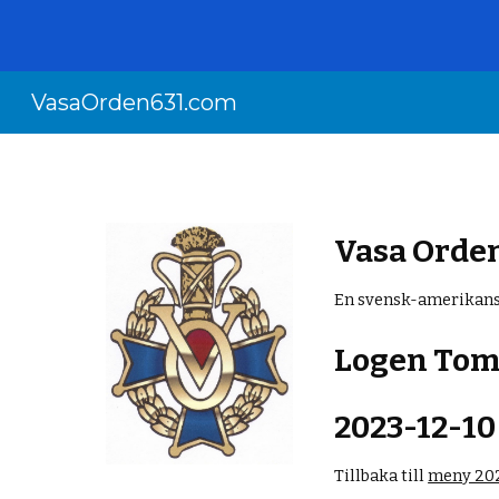
Sk
VasaOrden631.com
Vasa Orde
En svensk-amerikans
Logen Tom
2023-12-
10
Tillbaka till
meny 20