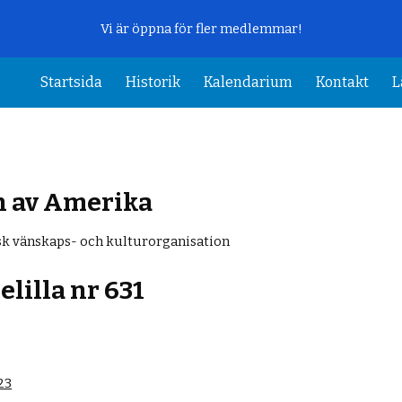
Vi är öppna för fler medlemmar!
ip to main content
Skip to navigat
Startsida
Historik
Kalendarium
Kontakt
L
n av Amerika
k vänskaps- och kulturorganisation
elilla
n
r 631
23