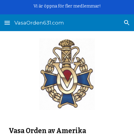
Vi är öppna för fler medlemmar!
Skip to main content
Skip to navigation
VasaOrden631.com
Vasa Orden av Amerika